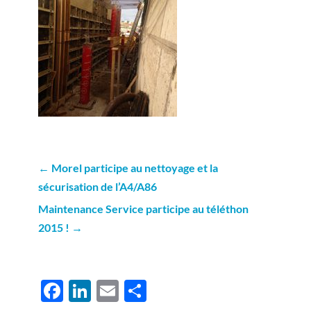
←
Morel participe au nettoyage et la
sécurisation de l’A4/A86
Maintenance Service participe au téléthon
2015 !
→
F
Li
E
P