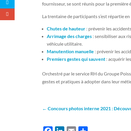
fournisseur, se sont réunis pour la première 
La trentaine de participants s’est répartie e
Chutes de hauteur
: prévenir les accident
Arrimage des charges
: sensibiliser aux 
véhicule utilitaire.
Manutention manuelle
: prévenir les acc
Premiers gestes qui sauvent
: acquérir le
Orchestré par le service RH du Groupe Poisso
gestes et pratiques à adopter dans leur métie
←
Concours photos interne 2021 : Découvr
F
Li
E
P