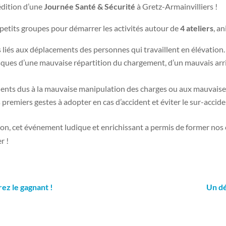
édition d’une
Journée Santé & Sécurité
à Gretz-Armainvilliers !
n petits groupes pour démarrer les activités autour de
4 ateliers
, a
s liés aux déplacements des personnes qui travaillent en élévation.
risques d’une mauvaise répartition du chargement, d’un mauvais arri
idents dus à la mauvaise manipulation des charges ou aux mauvaises
s premiers gestes à adopter en cas d’accident et éviter le sur-accide
n, cet événement ludique et enrichissant a permis de former nos c
r !
ez le gagnant !
Un dé