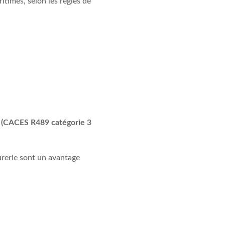
times, selon les règles de
e
(CACES R489 catégorie 3
urerie sont un avantage