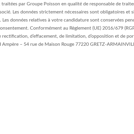
t traitées par Groupe Poisson en qualité de responsable de traite
cié. Les données strictement nécessaires sont obligatoires et sig
ord. Les données relatives à votre candidature sont conservées p
e consentement. Conformément au Règlement (UE) 2016/679 (RGPD)
e rectification, d’effacement, de limitation, d’opposition et de p
– ZI Ampère – 54 rue de Maison Rouge 77220 GRETZ-ARMAINVILLI
 presse
Contact
Nous r