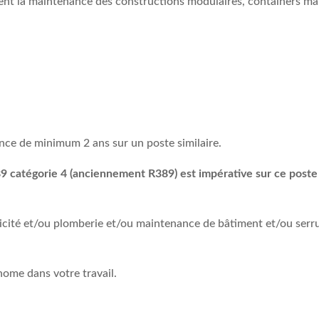
nt la maintenance des constructions modulaires, containers mari
nce de minimum 2 ans sur un poste similaire.
9 catégorie 4
(anciennement R389)
est impérative sur ce post
icité et/ou plomberie et/ou maintenance de bâtiment et/ou serr
nome dans votre travail.