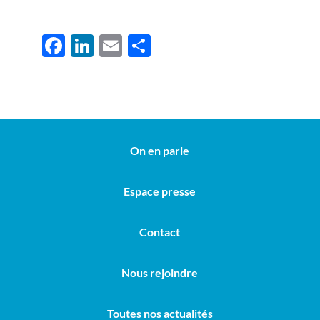
F
Li
E
P
ac
n
m
ar
e
k
ail
ta
b
e
g
o
dI
er
On en parle
o
n
k
Espace presse
Contact
Nous rejoindre
Toutes nos actualités