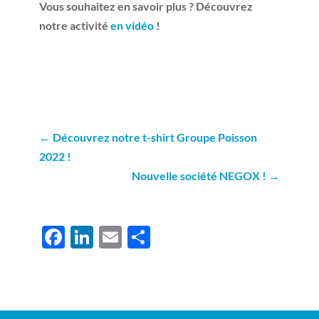
Vous souhaitez en savoir plus ? Découvrez
notre activité
en vidéo
!
←
Découvrez notre t-shirt Groupe Poisson
2022 !
Nouvelle société NEGOX !
→
F
Li
E
P
ac
n
m
ar
e
k
ail
ta
b
e
g