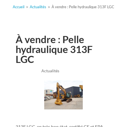
Accueil
Actualités
À vendre : Pelle hydraulique 313F LGC
9
9
À vendre : Pelle
hydraulique 313F
LGC
Mai 30, 2022
|
Actualités
313F LGC, en très bon état, certifié CE et EPA,